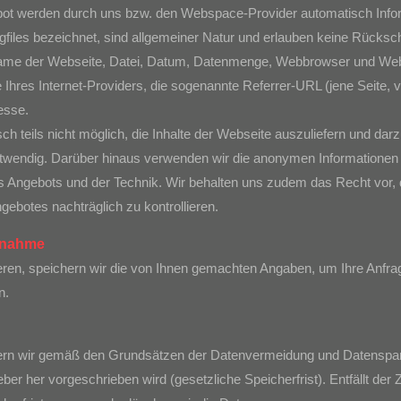
ebot werden durch uns bzw. den Webspace-Provider automatisch Infor
gfiles bezeichnet, sind allgemeiner Natur und erlauben keine Rücksc
Name der Webseite, Datei, Datum, Datenmenge, Webbrowser und We
hres Internet-Providers, die sogenannte Referrer-URL (jene Seite, v
esse.
 teils nicht möglich, die Inhalte der Webseite auszuliefern und darzus
wendig. Darüber hinaus verwenden wir die anonymen Informationen f
s Angebots und der Technik. Wir behalten uns zudem das Recht vor, d
ebotes nachträglich zu kontrollieren.
ufnahme
eren, speichern wir die von Ihnen gemachten Angaben, um Ihre Anfr
n.
n wir gemäß den Grundsätzen der Datenvermeidung und Datenspars
eber her vorgeschrieben wird (gesetzliche Speicherfrist). Entfällt de